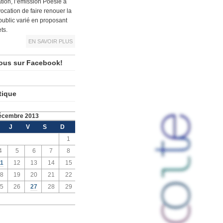
tion, l’émission Poésie à
vocation de faire renouer la
public varié en proposant
ts.
EN SAVOIR PLUS
ous sur Facebook!
tique
écembre 2013
J
V
S
D
1
4
5
6
7
8
1
12
13
14
15
8
19
20
21
22
5
26
27
28
29