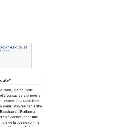
bonnez-vous!
ss feed
coute?
e 2008, une nouvelle
lle consacrée à la poésie
les ondes de la radio libre
 Panik. Inspirée par le titre
 Bauchau « L’Ecriture à
met en évidence, dans une
le rôle de la poésie comme