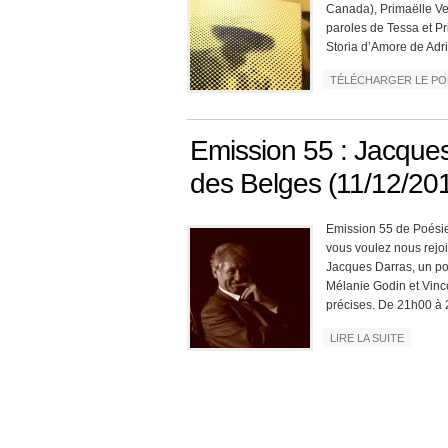
Canada), Primaëlle Ver
paroles de Tessa et Pr
Storia d’Amore de Adr
TÉLÉCHARGER LE P
Emission 55 : Jacque
des Belges (11/12/20
Emission 55 de Poésie 
vous voulez nous rejoin
Jacques Darras, un poè
Mélanie Godin et Vinc
précises. De 21h00 à 
LIRE LA SUITE