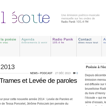
e la poésie
Agenda
Radio Panik
Contact
A
en vrac
événements à venir
105.4 fm
dites nous tout
r
 2013
Poésie à l'é
NEWS
•
PODCAST
27 DÉC 2013
0
Depuis décembr
 Trames et Levée de paroles
émission mensue
est diffusée sur 
bruxelloise Radio
du livre d’Henry
l’écoute » qui 
eur pour cette nouvelle année 2014 : Levée de Paroles et
série d’essais, 
 de Tessa Poncelet, Jérôme Poloczek (en pensée du