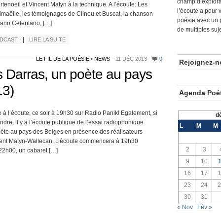
champ d’explora
tenoeil et Vincent Matyn à la technique. A l’écoute: Les
l’écoute a pour 
imaëlle, les témoignages de Clinou et Buscat, la chanson
poésie avec un 
iano Celentano, […]
de multiples suje
|
ODCAST
LIRE LA SUITE
LE FIL DE LA POÉSIE
•
NEWS
11 DÉC 2013
0
Rejoignez-n
s Darras, un poète au pays
13)
Agenda Poé
à l’écoute, ce soir à 19h30 sur Radio Panik! Egalement, si
d
dre, il y a l’écoute publique de l’essai radio­pho­nique
L
M
M
te au pays des Belges en pré­sence des réa­li­sa­teurs
ent Matyn-Wallecan. L’écoute com­men­cera à 19h30
2
3
22h00, un caba­ret […]
9
10
1
16
17
1
23
24
2
30
31
« Nov
Fév »