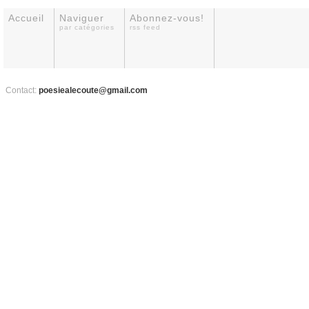
Accueil
Naviguer
Abonnez-vous!
par catégories
rss feed
Contact:
poesiealecoute@gmail.com