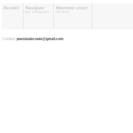
Accueil
Naviguer
Abonnez-vous!
par catégories
rss feed
Contact:
poesiealecoute@gmail.com