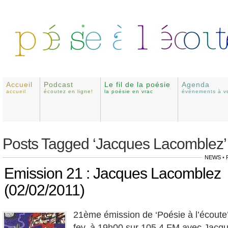
Accueil
Podcast
Le fil de la poésie
Agenda
accueil
écoutez en ligne!
la poésie en vrac
événements à ve
Posts Tagged ‘Jacques Lacomblez’
NEWS
•
Emission 21 : Jacques Lacomblez
(02/02/2011)
21ème émission de ‘Poésie à l’écoute’
fev. à 19h00 sur 105.4 FM avec Jacq