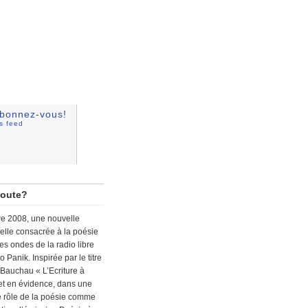
bonnez-vous!
ss feed
coute?
e 2008, une nouvelle
lle consacrée à la poésie
les ondes de la radio libre
 Panik. Inspirée par le titre
 Bauchau « L’Ecriture à
met en évidence, dans une
le rôle de la poésie comme