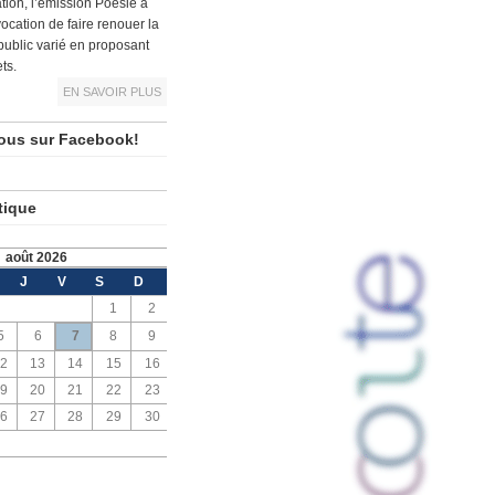
tion, l’émission Poésie à
vocation de faire renouer la
public varié en proposant
ts.
EN SAVOIR PLUS
ous sur Facebook!
tique
août 2026
J
V
S
D
1
2
5
6
7
8
9
2
13
14
15
16
9
20
21
22
23
6
27
28
29
30