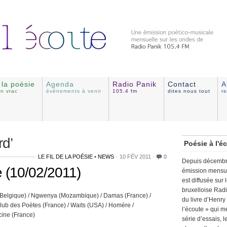
e la poésie
Agenda
Radio Panik
Contact
A
en vrac
événements à venir
105.4 fm
dites nous tout
r
rd’
Poésie à l'é
LE FIL DE LA POÉSIE
•
NEWS
10 FÉV 2011
0
Depuis décembr
ue (10/02/2011)
émission mensue
est diffusée sur 
bruxelloise Radio
n (Belgique) / Ngwenya (Mozambique) / Damas (France) /
du livre d’Henry
Club des Poètes (France) / Waits (USA) / Homère /
l’écoute » qui 
ine (France)
série d’essais, 