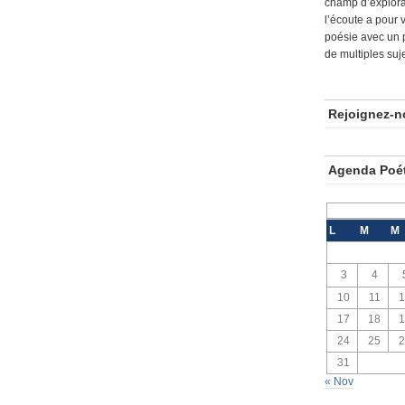
champ d’explora
l’écoute a pour 
poésie avec un 
de multiples suje
Rejoignez-n
Agenda Poé
L
M
M
3
4
10
11
1
17
18
1
24
25
2
31
« Nov