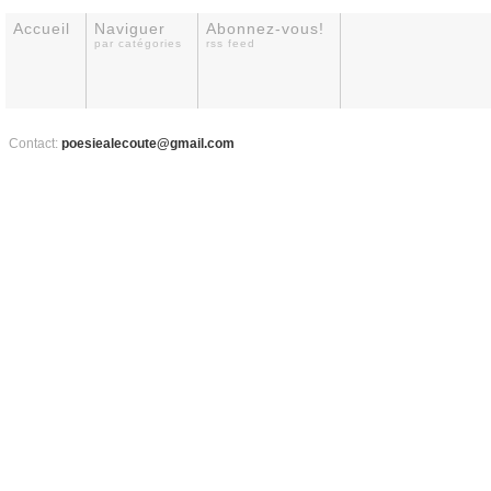
Accueil
Naviguer
Abonnez-vous!
par catégories
rss feed
Contact:
poesiealecoute@gmail.com