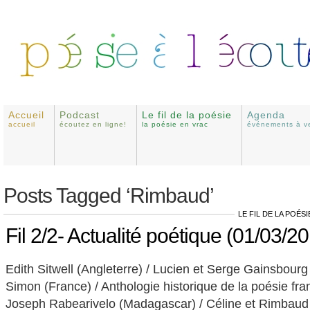
Accueil
Podcast
Le fil de la poésie
Agenda
accueil
écoutez en ligne!
la poésie en vrac
événements à ve
Posts Tagged ‘Rimbaud’
LE FIL DE LA POÉSI
Fil 2/2- Actualité poétique (01/03/2
Edith Sitwell (Angleterre) / Lucien et Serge Gainsbourg
Simon (France) / Anthologie historique de la poésie fra
Joseph Rabearivelo (Madagascar) / Céline et Rimbaud