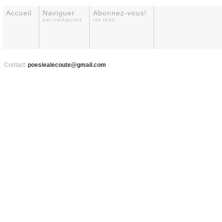
Accueil
Naviguer
Abonnez-vous!
par catégories
rss feed
Contact:
poesiealecoute@gmail.com