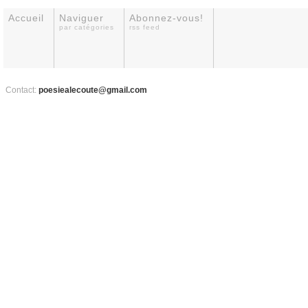
Accueil
Naviguer
Abonnez-vous!
par catégories
rss feed
Contact:
poesiealecoute@gmail.com