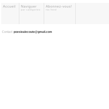
Accueil
Naviguer
Abonnez-vous!
par catégories
rss feed
Contact:
poesiealecoute@gmail.com