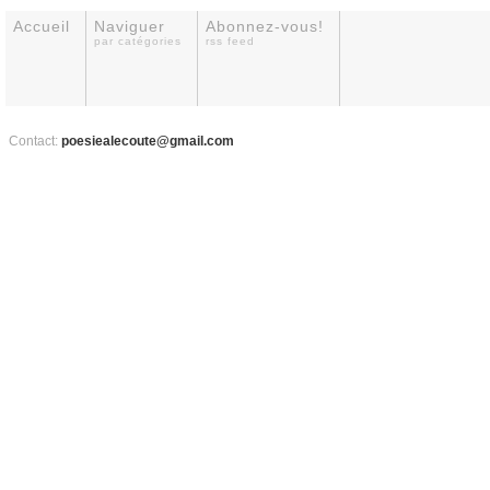
Accueil
Naviguer
Abonnez-vous!
par catégories
rss feed
Contact:
poesiealecoute@gmail.com