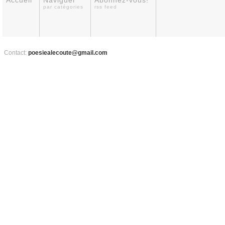
Accueil
Naviguer
Abonnez-vous!
par catégories
rss feed
Contact:
poesiealecoute@gmail.com