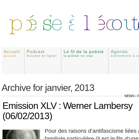
Accueil
Podcast
Le fil de la poésie
Agenda
accueil
écoutez en ligne!
la poésie en vrac
événements à ve
Archive for janvier, 2013
NEWS
•
Emission XLV : Werner Lambersy
(06/02/2013)
Pour des raisons d’antifascisme liées 
familiale particulière (il est le fils d’un