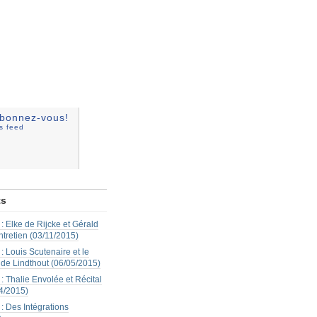
bonnez-vous!
ss feed
ts
: Elke de Rijcke et Gérald
ntretien (03/11/2015)
: Louis Scutenaire et le
 de Lindthout (06/05/2015)
: Thalie Envolée et Récital
4/2015)
: Des Intégrations