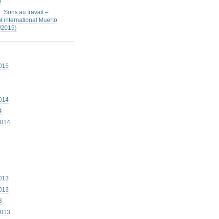
)
: Sons au travail –
 international Muerto
/2015)
015
014
4
2014
013
013
3
2013