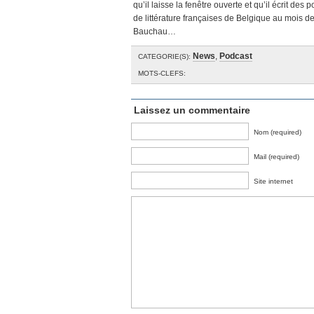
qu’il laisse la fenêtre ouverte et qu’il écrit d
de littérature françaises de Belgique au mois d
Bauchau…
News
,
Podcast
CATEGORIE(S):
MOTS-CLEFS:
Laissez un commentaire
Nom (required)
Mail (required)
Site internet