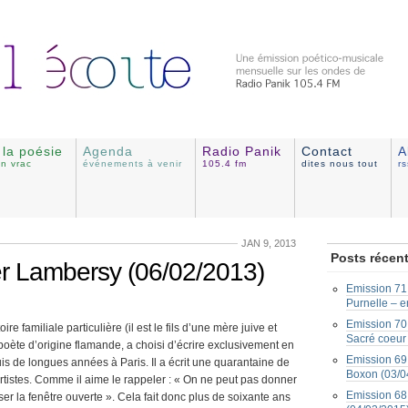
e la poésie
Agenda
Radio Panik
Contact
A
en vrac
événements à venir
105.4 fm
dites nous tout
r
JAN 9, 2013
Posts récen
r Lambersy (06/02/2013)
Emission 71 
Purnelle – e
Emission 70 
re familiale particulière (il est le fils d’une mère juive et
Sacré coeur
oète d’origine flamande, a choisi d’écrire exclusivement en
Emission 69 
puis de longues années à Paris. Il a écrit une quarantaine de
Boxon (03/0
artistes. Comme il aime le rappeler : « On ne peut pas donner
Emission 68 
er la fenêtre ouverte ». Cela fait donc plus de soixante ans