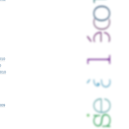
010
0
2010
009