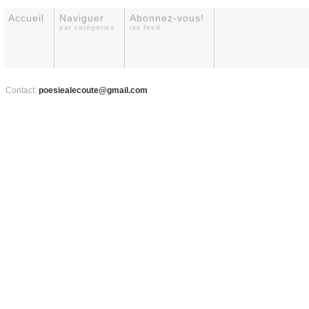
Accueil
Naviguer
Abonnez-vous!
par catégories
rss feed
Contact:
poesiealecoute@gmail.com