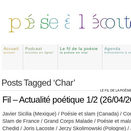
Accueil
Podcast
Le fil de la poésie
Agenda
accueil
écoutez en ligne!
la poésie en vrac
événements à ve
Posts Tagged ‘Char’
LE FIL DE LA POÉSI
Fil – Actualité poétique 1/2 (26/04/
Javier Sicilia (Mexique) / Poésie et slam (Canada) / Co
Slam de France / Grand Corps Malade / Poésie et mala
Chedid / Joris Lacoste / Jerzy Skolimowski (Pologne) /