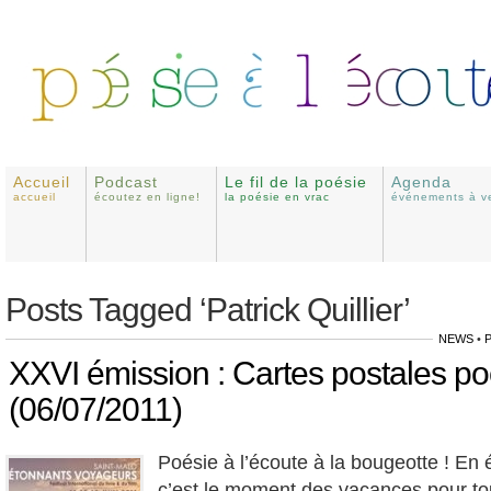
Accueil
Podcast
Le fil de la poésie
Agenda
accueil
écoutez en ligne!
la poésie en vrac
événements à ve
Posts Tagged ‘Patrick Quillier’
NEWS
•
XXVI émission : Cartes postales po
(06/07/2011)
Poésie à l’écoute à la bougeotte ! En
c’est le moment des vacances pour to