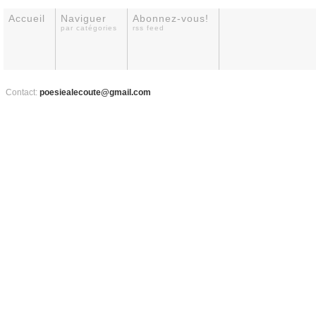
Accueil
Naviguer
Abonnez-vous!
par catégories
rss feed
Contact:
poesiealecoute@gmail.com