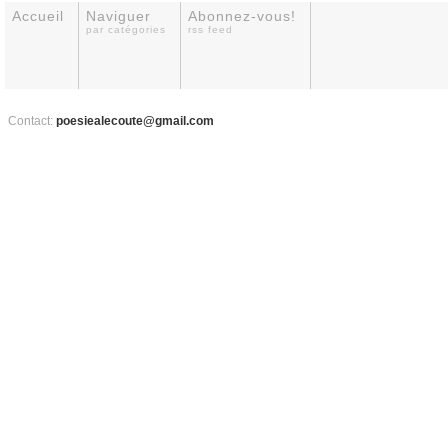
Accueil
Naviguer
Abonnez-vous!
par catégories
rss feed
Contact:
poesiealecoute@gmail.com