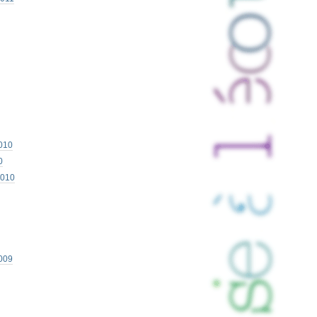
010
0
2010
009