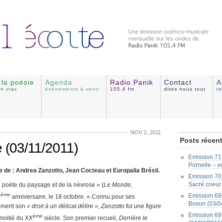
e la poésie
Agenda
Radio Panik
Contact
A
en vrac
événements à venir
105.4 fm
dites nous tout
r
NOV 2, 2011
Posts récen
e (03/11/2011)
Emission 71 
Purnelle – e
le de : Andrea Zanzotto, Jean Cocteau et Europalia Brésil.
Emission 70 
Sacré coeur
 poète du paysage et de la névrose » (
Le Monde
,
ème
Emission 69 
0
anniversaire, le 18 octobre. « Connu pour ses
Boxon (03/0
tement son
« droit à un délicat délire »
, Zanzotto fut une f
igure
Emission 68 
ème
moitié du XX
siècle. Son premier recueil,
Derrière le