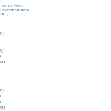
)
: Sons au travail –
 international Muerto
/2015)
015
014
4
2014
013
013
3
2013