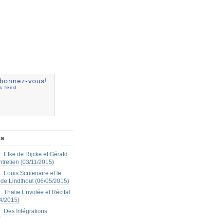
bonnez-vous!
ss feed
ts
: Elke de Rijcke et Gérald
ntretien (03/11/2015)
: Louis Scutenaire et le
 de Lindthout (06/05/2015)
: Thalie Envolée et Récital
4/2015)
: Des Intégrations