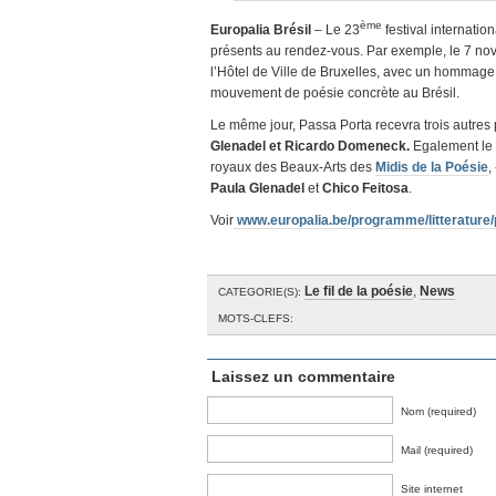
ème
Europalia Brésil
– Le 23
festival internatio
présents au rendez-vous. Par exemple, le 7 nov
l’Hôtel de Ville de Bruxelles, avec un hommag
mouvement de poésie concrète au Brésil.
Le même jour, Passa Porta recevra trois autres 
Glenadel et Ricardo Domeneck
.
Egalement le 
royaux des Beaux-Arts des
Midis de la Poésie
,
Paula Glenadel
et
Chico Feitosa
.
Voir
www.europalia.be/programme/litterature/
Le fil de la poésie
,
News
CATEGORIE(S):
MOTS-CLEFS:
Laissez un commentaire
Nom (required)
Mail (required)
Site internet