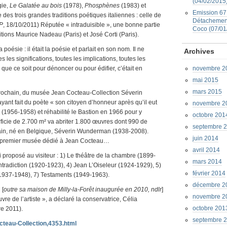
(04/02/2015
gie,
Le Galatée au bois
(1978),
Phosphènes
(1983) et
Emission 67 
es trois grandes traditions poétiques italiennes : celle de
Détachement
P
, 18/10/2011) Réputée « intraduisible », une bonne partie
Coco (07/01
tions Maurice Nadeau (Paris) et José Corti (Paris).
poésie : il était la poésie et parlait en son nom. Il ne
Archives
 les significations, toutes les implications, toutes les
, que ce soit pour dénoncer ou pour édifier, c’était en
novembre 2
mai 2015
mars 2015
rochain, du musée Jean Cocteau-Collection Séverin
ant fait du poète « son citoyen d’honneur après qu’il eut
novembre 2
e (1956-1958) et réhabilité le Bastion en 1966 pour y
octobre 201
icie de 2.700 m² va abriter 1.800 œuvres dont 990 de
septembre 
ain, né en Belgique, Séverin Wunderman (1938-2008).
juin 2014
 un premier musée dédié à Jean Cocteau…
avril 2014
 proposé au visiteur : 1) Le théâtre de la chambre (1899-
mars 2014
ntradiction (1920-1923), 4) Jean L’Oiseleur (1924-1929), 5)
février 2014
1937-1948), 7) Testaments (1949-1963).
décembre 2
 [
outre sa maison de Milly-la-Forêt inaugurée en 2010, ndlr
]
novembre 2
re de l’artiste », a déclaré la conservatrice, Célia
octobre 201
e 2011).
septembre 
teau-Collection,4353.html