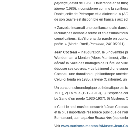
paysage
, datait de 1951. Il faut rappeler sa trilo
Idiome
(1986), « considérée comme la synthèse d
Dante, celle de Pétrarque et la dialectale. » (
AF
de son œuvre est disponible en français aux édi
« Zanzotto incarnait une confiance totale dans la 
reculait pas devant le terme et en assumait toutes
complications. Et s’il prenait la parole en public
poète. » (Martin Rueff,
Poezibao
, 24/10/2011).
Jean Cocteau
– Inauguration, le 5 novembre p
Wunderman, à Menton (Alpes-Maritimes), ville ay
décoré la Salle des mariages de l’Hôtel de Vill
déposer ses œuvres. » Le bâtiment d’une superf
Cocteau, une donation du philanthrope améric
Celui-ci fonda en 1985, à Irvine (Californie),
Un parcours chronologique et thématique est ici
1911), 2) La mue (1912-1919), 3) L’esprit de co
Le Sang d’un poète (1930-1937), 6) Mystères (
« C’est le seul musée consacré à Jean Cocteau
et la plus importante ressource publique de l’œuv
Bernasconi, au magazine
Beaux Arts
(septembr
Voir
www.tourisme-menton.fr/Musee-Jean-Coc