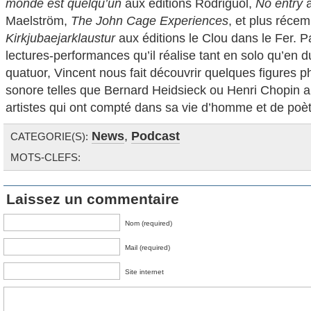
monde est quelqu’un
aux éditions Rodriguol,
No entry
a
Maelström,
The John Cage Experiences
, et plus réce
Kirkjubaejarklaustur
aux éditions le Clou dans le Fer. 
lectures-performances qu’il réalise tant en solo qu’en du
quatuor, Vincent nous fait découvrir quelques figures p
sonore telles que Bernard Heidsieck ou Henri Chopin ai
artistes qui ont compté dans sa vie d’homme et de poèt
News
,
Podcast
CATEGORIE(S):
MOTS-CLEFS:
Laissez un commentaire
Nom (required)
Mail (required)
Site internet