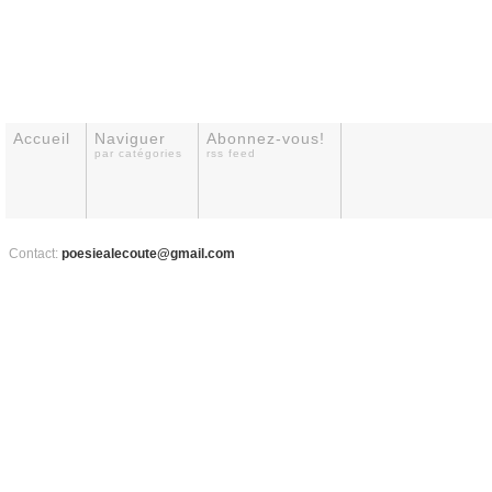
Accueil
Naviguer
Abonnez-vous!
par catégories
rss feed
Contact:
poesiealecoute@gmail.com