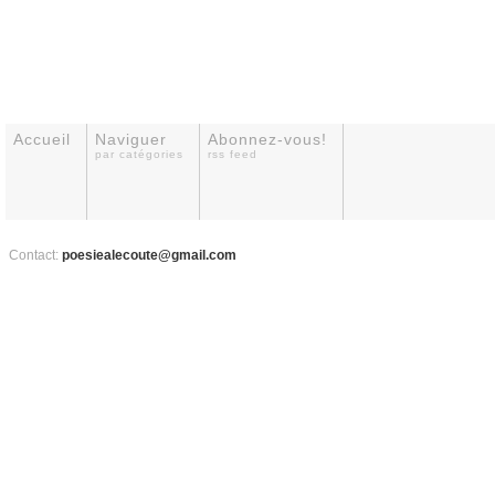
Accueil
Naviguer
Abonnez-vous!
par catégories
rss feed
Contact:
poesiealecoute@gmail.com