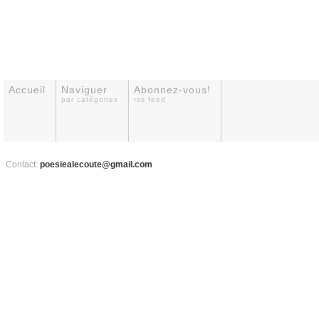
Accueil
Naviguer
Abonnez-vous!
par catégories
rss feed
Contact:
poesiealecoute@gmail.com