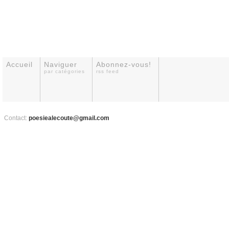
Accueil
Naviguer
Abonnez-vous!
par catégories
rss feed
Contact:
poesiealecoute@gmail.com