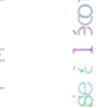
010
0
2010
009