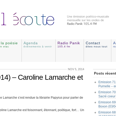
e la poésie
Agenda
Radio Panik
Contact
A
en vrac
événements à venir
105.4 fm
dites nous tout
r
NOV 5, 2014
Posts récen
014) – Caroline Lamarche et
Emission 71 
Purnelle – e
Emission 70 
Sacré coeur
ne Lamarche s’est rendue la librairie Papyrus pour parler de
Emission 69 
Boxon (03/0
Caroline Lamarche est foisonnant, étonnant, poétique, fort… Un
Emission 68 