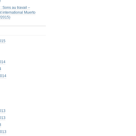
)
: Sons au travail –
 international Muerto
/2015)
015
014
4
2014
013
013
3
2013