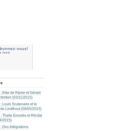
bonnez-vous!
ss feed
ts
: Elke de Rijcke et Gérald
ntretien (03/11/2015)
: Louis Scutenaire et le
 de Lindthout (06/05/2015)
: Thalie Envolée et Récital
4/2015)
: Des Intégrations