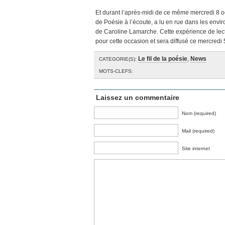
Et durant l’après-midi de ce même mercredi 8
de Poésie à l’écoute, a lu en rue dans les enviro
de Caroline Lamarche. Cette expérience de lect
pour cette occasion et sera diffusé ce mercred
Le fil de la poésie
,
News
CATEGORIE(S):
MOTS-CLEFS:
Laissez un commentaire
Nom (required)
Mail (required)
Site internet