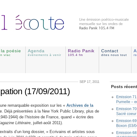
e la poésie
Agenda
Radio Panik
Contact
A
en vrac
événements à venir
105.4 fm
dites nous tout
r
SEP 17, 2011
Posts récen
upation (17/09/2011)
Emission 71 
Purnelle – e
t une remarquable exposition sur les «
Archives de la
Emission 70 
. Déjà présentées à la New York Public Library, plus de
Sacré coeur
940-1944) de l’histoire de France, quand « écrire des
Emission 69 
agazine Littéraire
, juillet-août 2011).
Boxon (03/0
extraits d’un long dossier, « Ecrivains et artistes sous
Emission 68 