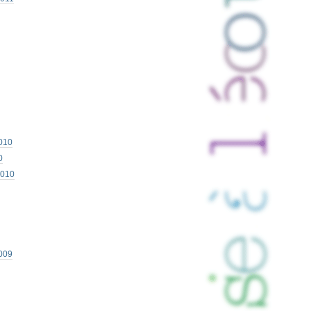
010
0
2010
009