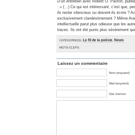
D’un entretien avec Robert O. Paxton, publ
: « (…) Ce qui est intéressant, c’est que, pen
ils rester silencieux ou doivent-ils écrire ? 
exclusivement clandestinement ? Même Aragon 
intellectuelle parut plus odieuse que les aut
traces. Ils ont été punis plus sévèrement que 
Le fil de la poésie
,
News
CATEGORIE(S):
MOTS-CLEFS:
Laissez un commentaire
Nom (required)
Mail (required)
Site internet