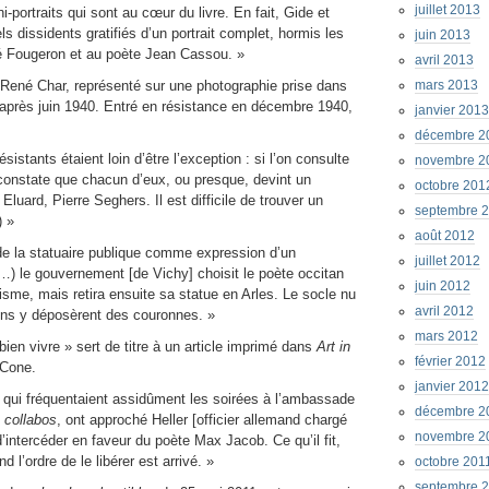
juillet 2013
-portraits qui sont au cœur du livre. En fait, Gide et
ls dissidents gratifiés d’un portrait complet, hormis les
juin 2013
é Fougeron et au poète Jean Cassou. »
avril 2013
ec René Char, représenté sur une photographie prise dans
mars 2013
r après juin 1940. Entré en résistance en décembre 1940,
janvier 2013
décembre 2
ésistants étaient loin d’être l’exception : si l’on consulte
novembre 2
 constate que chacun d’eux, ou presque, devint un
octobre 201
luard, Pierre Seghers. Il est difficile de trouver un
septembre 
) »
août 2012
de la statuaire publique comme expression d’un
juillet 2012
…) le gouvernement [de Vichy] choisit le poète occitan
juin 2012
sme, mais retira ensuite sa statue en Arles. Le socle nu
avril 2012
iens y déposèrent des couronnes. »
mars 2012
bien vivre » sert de titre à un article imprimé dans
Art in
février 2012
 Cone.
janvier 2012
, qui fréquentaient assidûment les soirées à l’ambassade
décembre 2
e
collabos
, ont approché Heller [officier allemand chargé
novembre 2
’intercéder en faveur du poète Max Jacob. Ce qu’il fit,
 l’ordre de le libérer est arrivé. »
octobre 201
septembre 