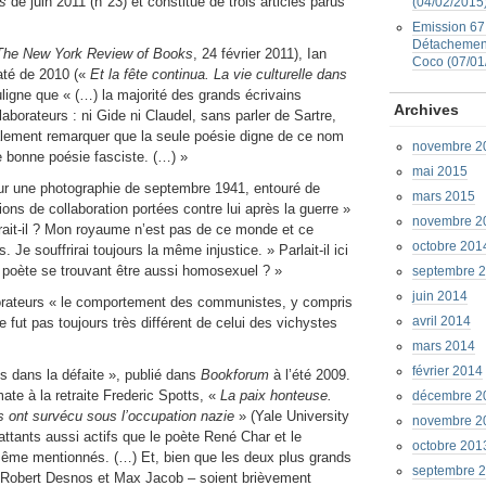
s
de juin 2011 (n°23) et constitué de trois articles parus
(04/02/2015
Emission 67 
Détachement
The New York Review of Books
, 24 février 2011), Ian
Coco (07/01
até de 2010 («
Et la fête continua. La vie culturelle dans
uligne que « (…) la majorité des grands écrivains
Archives
aborateurs : ni Gide ni Claudel, sans parler de Sartre,
galement remarquer que la seule poésie digne de ce nom
novembre 2
de bonne poésie fasciste. (…) »
mai 2015
 sur une photographie de septembre 1941, entouré de
mars 2015
ns de collaboration portées contre lui après la guerre »
novembre 2
erait-il ? Mon royaume n’est pas de ce monde et ce
octobre 201
Je souffrirai toujours la même injustice. » Parlait-il ici
 poète se trouvant être aussi homosexuel ? »
septembre 
juin 2014
aborateurs « le comportement des communistes, y compris
avril 2014
fut pas toujours très différent de celui des vichystes
mars 2014
février 2014
ts dans la défaite », publié dans
Bookforum
à l’été 2009.
mate à la retraite Frederic Spotts, «
La paix honteuse.
décembre 2
is ont survécu sous l’occupation nazie
» (Yale University
novembre 2
ttants aussi actifs que le poète René Char et le
octobre 201
ême mentionnés. (…) Et, bien que les deux plus grands
septembre 
 Robert Desnos et Max Jacob – soient brièvement