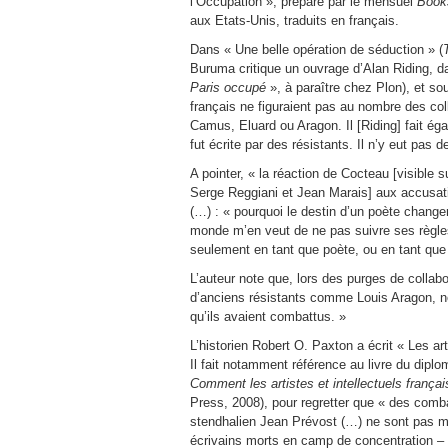
l’Occupation », préparé par le mensuel
Book
aux Etats-Unis, traduits en français.
Dans « Une belle opération de séduction » (
Buruma critique un ouvrage d’Alan Riding, d
Paris occupé
», à paraître chez Plon), et so
français ne figuraient pas au nombre des coll
Camus, Eluard ou Aragon. Il [Riding] fait é
fut écrite par des résistants. Il n’y eut pas 
A pointer, « la réaction de Cocteau [visible
Serge Reggiani et Jean Marais] aux accusatio
(…) : « pourquoi le destin d’un poète chang
monde m’en veut de ne pas suivre ses règles. 
seulement en tant que poète, ou en tant que
L’auteur note que, lors des purges de coll
d’anciens résistants comme Louis Aragon, ne 
qu’ils avaient combattus. »
L’historien Robert O. Paxton a écrit « Les ar
Il fait notamment référence au livre du diplo
Comment les artistes et intellectuels frança
Press, 2008), pour regretter que « des comba
stendhalien Jean Prévost (…) ne sont pas m
écrivains morts en camp de concentration –