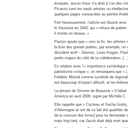
évoqués, aucun d’eux n’a droit à l’un des mini
Picasso sont les seuls artistes ou intellectue
quelques pages consacrées au peintre Andr
Fort heureusement, l’article est illustré av
le Vaucluse en 1943, qui « refusa de publie
il monta un réseau. »
Paxton ajoute que « vers la fin, les artistes r
la liste des grands poètes, par exemple, on
dissident actif – Desnos, Louis Aragon, Paul E
poète majeur du côté de la collaboration. (…
En relation avec l’« importance symbolique 
patriotisme civique », on remarquera que « (
Frédéric Mistral comme symbole de régionali
eut beaucoup d’impact affectif, et les Arlés
La phrase de Simone de Beauvoir « Il fallait 
America
en avril 2009, signé par Michèle C.
Elle rappelle que « Cocteau et Sacha Guitry
d’Allemagne et ont de ce fait été qualifiés d
de la censure des livres] pour lui demander d
mais trop tard, car Jacob était déjà mort quand