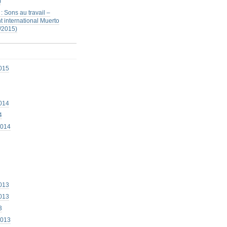
)
: Sons au travail –
 international Muerto
/2015)
015
014
4
2014
013
013
3
2013