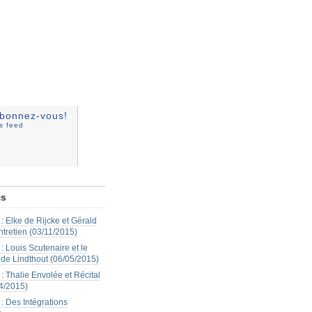
bonnez-vous!
ss feed
ts
: Elke de Rijcke et Gérald
ntretien (03/11/2015)
: Louis Scutenaire et le
 de Lindthout (06/05/2015)
: Thalie Envolée et Récital
4/2015)
: Des Intégrations