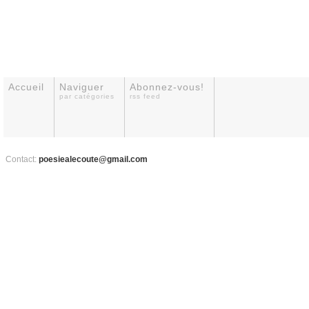
Accueil
Naviguer
Abonnez-vous!
par catégories
rss feed
Contact:
poesiealecoute@gmail.com