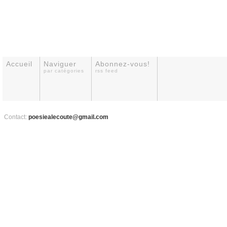
Accueil
Naviguer
Abonnez-vous!
par catégories
rss feed
Contact:
poesiealecoute@gmail.com