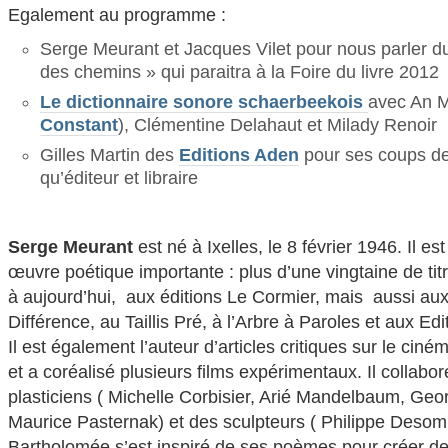
Egalement au programme :
Serge Meurant et Jacques Vilet pour nous parler du 
des chemins » qui paraitra à la Foire du livre 2012
Le dictionnaire sonore schaerbeekois
avec An M
Constant
), Clémentine Delahaut et Milady Renoir
Gilles Martin des
Editions Aden
pour ses coups de
qu’éditeur et libraire
Serge Meurant
est né à Ixelles, le 8 février 1946. Il es
œuvre poétique importante : plus d’une vingtaine de ti
à aujourd’hui, aux éditions Le Cormier, mais aussi aux
Différence, au Taillis Pré, à l’Arbre à Paroles et aux Ed
Il est également l’auteur d’articles critiques sur le ci
et a coréalisé plusieurs films expérimentaux. Il collabo
plasticiens ( Michelle Corbisier, Arié Mandelbaum, Geo
Maurice Pasternak) et des sculpteurs ( Philippe Desom
Bartholomée s’est inspiré de ses poèmes pour créer 