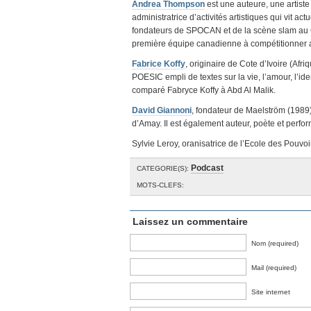
Andrea Thompson
est une auteure, une artist
administratrice d’activités artistiques qui vit a
fondateurs de SPOCAN et de la scène slam au Can
première équipe canadienne à compétitionner
Fabrice Koffy
, originaire de Cote d’Ivoire (Afr
POESIC empli de textes sur la vie, l’amour, l’iden
comparé Fabryce Koffy à Abd Al Malik.
David Giannoni
, fondateur de Maelström (1989)
d’Amay. Il est également auteur, poète et perfor
Sylvie Leroy, oranisatrice de l’Ecole des Pouvoi
Podcast
CATEGORIE(S):
MOTS-CLEFS:
Laissez un commentaire
Nom (required)
Mail (required)
Site internet