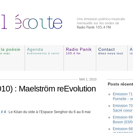
e la poésie
Agenda
Radio Panik
Contact
A
en vrac
événements à venir
105.4 fm
dites nous tout
r
MAI 1, 2010
Posts récen
10) : Maelström reEvolution
Emission 71 
Purnelle – e
Emission 70 
Sacré coeur
 # 4
: Le Köan du vide à l’Espace Senghor du 6 au 8 mai
Emission 69 
Boxon (03/0
Emission 68 