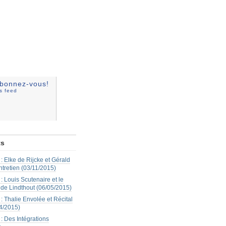
bonnez-vous!
ss feed
ts
: Elke de Rijcke et Gérald
ntretien (03/11/2015)
: Louis Scutenaire et le
 de Lindthout (06/05/2015)
: Thalie Envolée et Récital
4/2015)
: Des Intégrations