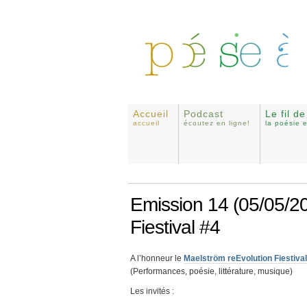
Accueil
Podcast
Le fil d
accueil
écoutez en ligne!
la poésie 
Emission 14 (05/05/20
Fiestival #4
A l’honneur le
Maelström reEvolution Fiestival
(Performances, poésie, littérature, musique)
Les invités :