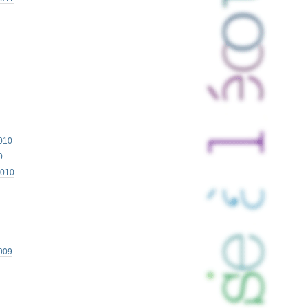
010
0
2010
009