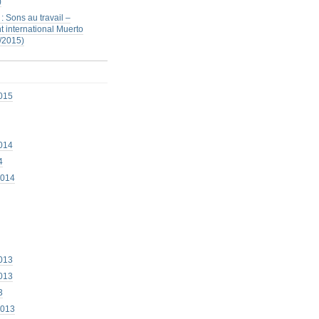
)
: Sons au travail –
 international Muerto
/2015)
015
014
4
2014
013
013
3
2013