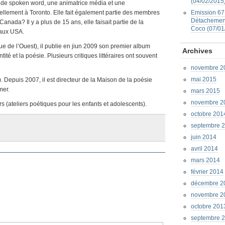
(04/02/2015
e de spoken word, une animatrice média et une
ctuellement à Toronto. Elle fait également partie des membres
Emission 67 
Détachement
ada? Il y a plus de 15 ans, elle faisait partie de la
Coco (07/01
 aux USA.
ique de l’Ouest), il publie en jiun 2009 son premier album
Archives
tité et la poésie. Plusieurs critiques littéraires ont souvent
novembre 2
mai 2015
. Depuis 2007, il est directeur de la Maison de la poésie
mer.
mars 2015
novembre 2
rs (ateliers poétiques pour les enfants et adolescents).
octobre 201
septembre 
juin 2014
avril 2014
mars 2014
février 2014
décembre 2
novembre 2
octobre 201
septembre 